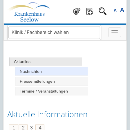
Navigation überspringen
A
A
Aktuelles
Nachrichten
Pressemitteilungen
Termine / Veranstaltungen
Aktuelle Informationen
1
2
3
4