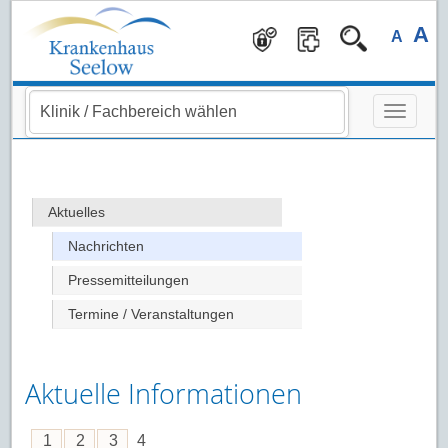
Navigation überspringen
A
A
Aktuelles
Nachrichten
Pressemitteilungen
Termine / Veranstaltungen
Aktuelle Informationen
1
2
3
4