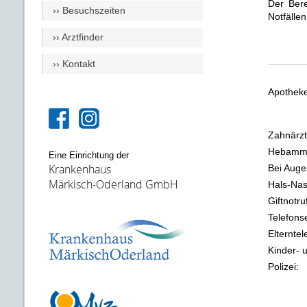
Der Bere
›› Besuchszeiten
Notfälle
›› Arztfinder
›› Kontakt
Apotheke
Zahnärztl
Hebamme
Eine Einrichtung der
Krankenhaus
Bei Auge
Märkisch-Oderland GmbH
Hals-Na
Giftnotruf
Telefons
Elterntel
Kinder- 
Polizei: