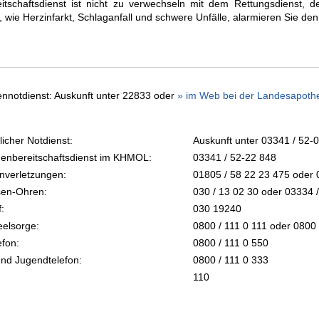
itschaftsdienst ist nicht zu verwechseln mit dem Rettungsdienst, der
n, wie Herzinfarkt, Schlaganfall und schwere Unfälle, alarmieren Sie d
nnotdienst: Auskunft unter 22833 oder
» im Web bei der Landesapot
icher Notdienst:
Auskunft unter 03341 / 52-0
nbereitschaftsdienst im KHMOL:
03341 / 52-22 848
nverletzungen:
01805 / 58 22 23 475 oder 
sen-Ohren:
030 / 13 02 30 oder 03334 /
:
030 19240
eelsorge:
0800 / 111 0 111 oder 0800 
efon:
0800 / 111 0 550
und Jugendtelefon:
0800 / 111 0 333
110