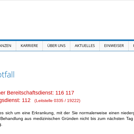
ANZEN
KARRIERE
ÜBER UNS
AKTUELLES
EINWEISER
tfall
her Bereitschaftsdienst: 116 117
gsdienst: 112
(Leitstelle 0335 / 19222)
es sich um eine Erkrankung, mit der Sie normalerweise einen nieder
 Behandlung aus medizinischen Gründen nicht bis zum nächsten Tag wa
g.