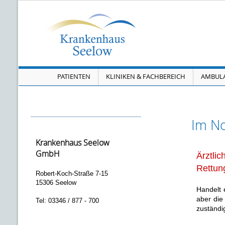
Navigation überspringen
PATIENTEN
KLINIKEN & FACHBEREICH
AMBUL
Im No
Krankenhaus Seelow
GmbH
Ärztlic
Rettun
Robert-Koch-Straße 7-15
15306 Seelow
Handelt 
aber die
Tel: 03346 / 877 - 700
zuständi