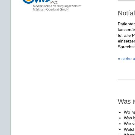
Notfa
Patiente
kassenärz
für alle 
einsetze
Sprechstu
» siehe 
Was i
Wo ha
Was i
Wie v
Welch