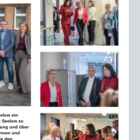
eelow ein
 Seelow zu
tung und über
innen und
ie den