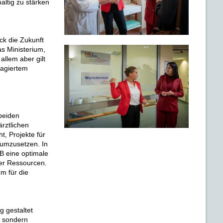
altig zu stärken
ck die Zukunft
as Ministerium,
allem aber gilt
gagiertem
beiden
rztlichen
, Projekte für
 umzusetzen. In
B eine optimale
her Ressourcen.
m für die
 gestaltet
, sondern