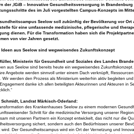
rn der ‚IGiB – Innovative Gesundheitsversorgung in Brandenburg
ungsschritte des im Juli vorgestellten Campus-Konzepts im Mitte
sundheitscampus Seelow soll zukünftig der Bevölkerung vor Ort a
stelle für eine umfassende medizinische, pflegerische und therap
gung dienen. Für die Transformation haben sich die Projektpartne
hmen von vier Jahren gesetzt.
: Ideen aus Seelow sind wegweisendes Zukunftskonzept
 Müller, Ministerin für Gesundheit und Soziales des Landes Brand
een aus Seelow sind bereits heute ein wegweisendes Zukunftskonzept
äre Angebote werden sinnvoll unter einem Dach verknüpft, Ressourcen 
. Wir werden den Prozess als Ministerium weiterhin aktiv begleiten und
 Engagement danke ich allen beteiligten Akteurinnen und Akteuren in S
klich.“
 Schmidt, Landrat Märkisch-Oderland:
ransformation des Krankenhauses Seelow zu einem modernen Gesundh
unftsweisender Schritt für die medizinische Versorgung unserer Region
am mit unseren Partnern ein Konzept entwickelt, das nicht nur die Qua
heitsversorgung sichert, sondern auch den Bedürfnissen unserer Bev
 wird. Der Gesundheitscampus wird ein Ort der Vernetzung und Innovat