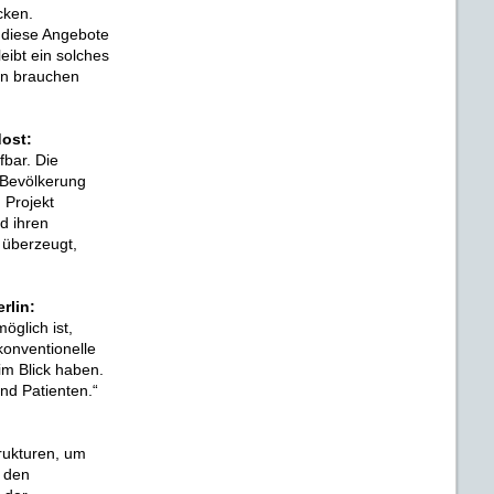
cken.
, diese Angebote
eibt ein solches
on brauchen
ost:
fbar. Die
 Bevölkerung
 Projekt
d ihren
 überzeugt,
rlin:
öglich ist,
onventionelle
m Blick haben.
nd Patienten.“
rukturen, um
d den