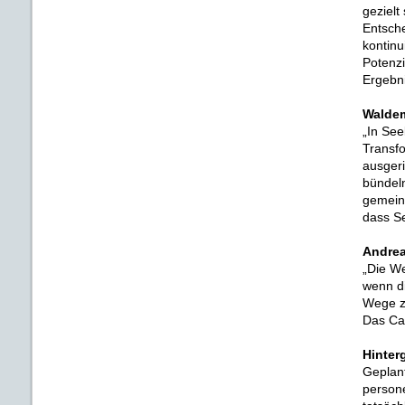
gezielt
Entsche
kontinu
Potenzi
Ergebni
Waldem
„In See
Transf
ausgeri
bündeln
gemeins
dass Se
Andrea
„Die We
wenn di
Wege z
Das Ca
Hinter
Geplant
persone