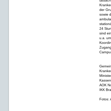
tatsäch
Kranke
der Gru
sowie d
ambulan
station
24 Stu
sind ei
u.a. um
Koordin
Zugang 
Campus
Gemein
Kranke
Minist
Kassen
AOK No
IKK Br
Fotos: 