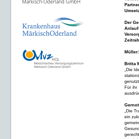
Märkisch-Oderland GmbH
Partne
Umsetz
Der Ge
Anlauf
Versor
Zeitra
Müller
Britta
„Die Id
station
genutzt
Für ihr
ausdrüc
Gernot
„Die T
ein zuk
gemeins
Gesund
gerecht