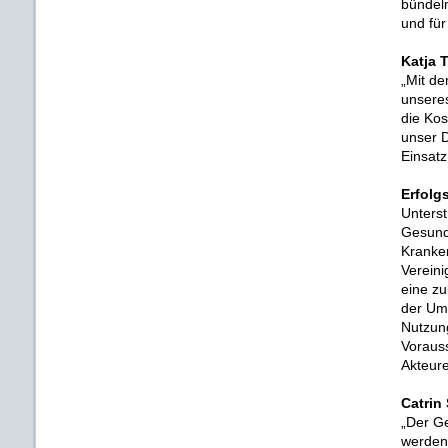
bündeln
und für
Katja 
„Mit de
unseres
die Kos
unser 
Einsatz
Erfolg
Unterst
Gesund
Kranke
Vereini
eine zu
der Um
Nutzung
Vorauss
Akteure
Catrin
„Der Ge
werden 