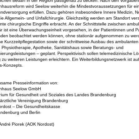
lichen Bedarf in der Region passgenau zu decken. Nach den Vorgaben
nhausreform wird Seelow weiterhin die Mindestvoraussetzungen für e
ndversorgung erfüllen. Dazu gehören insbesondere Innere Medizin, No
ie Allgemein- und Unfallchirurgie. Gleichzeitig werden am Standort vers
te chirurgische Eingriffe erbracht. An der Schnittstelle zwischen ambu
är ist eine Überwachungseinheit vorgesehen, in der Patientinnen und Pa
nden beobachtet werden können, ohne stationär aufgenommen zu wer
ne Kurzzeitpflegestation sowie der schrittweise Ausbau des ambulante
 Physiotherapie, Apotheke, Sanitätshaus sowie Beratungs- und
ierungsleistungen – geplant. Perspektivisch sollen telemedizinische 
zu weiteren Leistungen erleichtern. Ein Weiterbildungsnetzwerk ist a
-Konzepts.
same Presseinformation von:
nhaus Seelow GmbH
erium für Gesundheit und Soziales des Landes Brandenburg
ärztliche Vereinigung Brandenburg
rdost – Die Gesundheitskasse
andenburg und Berlin
André Piorek (AOK Nordost)