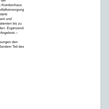
 der
in Krankenhaus
tfallversorgung
tärkt
lant und
tienten bis zu
den. Ergänzend
n Angebots –
Lösungen den
ußerdem Teil des