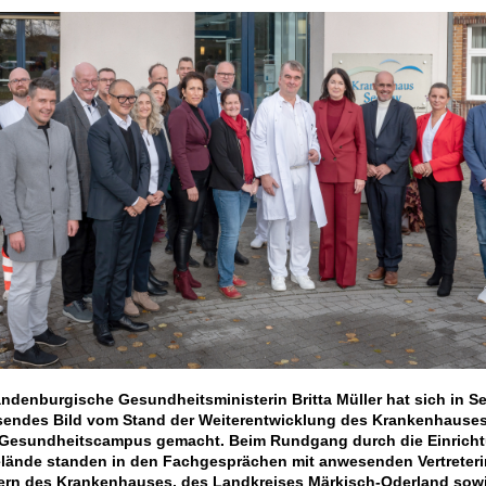
andenburgische Gesundheitsministerin Britta Müller hat sich in S
endes Bild vom Stand der Weiterentwicklung des Krankenhauses
Gesundheitscampus gemacht. Beim Rundgang durch die Einrich
lände standen in den Fachgesprächen mit anwesenden Vertreter
tern des Krankenhauses, des Landkreises Märkisch-Oderland sow