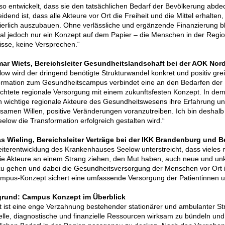
 so entwickelt, dass sie den tatsächlichen Bedarf der Bevölkerung abde
idend ist, dass alle Akteure vor Ort die Freiheit und die Mittel erhalten
ierlich auszubauen. Ohne verlässliche und ergänzende Finanzierung bl
al jedoch nur ein Konzept auf dem Papier – die Menschen in der Regi
sse, keine Versprechen.“
ar Wiets, Bereichsleiter Gesundheitslandschaft bei der AOK Nord
low wird der dringend benötigte Strukturwandel konkret und positiv grei
ormation zum Gesundheitscampus verbindet eine an den Bedarfen der
chtete regionale Versorgung mit einem zukunftsfesten Konzept. In dem
 wichtige regionale Akteure des Gesundheitswesens ihre Erfahrung un
amen Willen, positive Veränderungen voranzutreiben. Ich bin deshalb
elow die Transformation erfolgreich gestalten wird.“
s Wieling, Bereichsleiter Verträge bei der IKK Brandenburg und Be
iterentwicklung des Krankenhauses Seelow unterstreicht, dass vieles m
e Akteure an einem Strang ziehen, den Mut haben, auch neue und unk
u gehen und dabei die Gesundheitsversorgung der Menschen vor Ort i
mpus-Konzept sichert eine umfassende Versorgung der Patientinnen u
grund: Campus Konzept im Überblick
 ist eine enge Verzahnung bestehender stationärer und ambulanter St
lle, diagnostische und finanzielle Ressourcen wirksam zu bündeln un