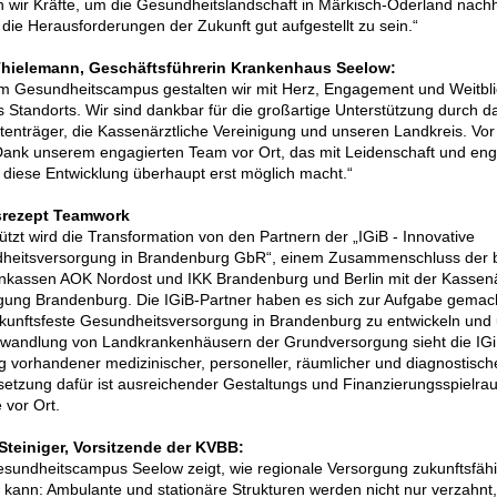
 wir Kräfte, um die Gesundheitslandschaft in Märkisch-Oderland nachh
 die Herausforderungen der Zukunft gut aufgestellt zu sein.“
Thielemann, Geschäftsführerin Krankenhaus Seelow:
m Gesundheitscampus gestalten wir mit Herz, Engagement und Weitbli
 Standorts. Wir sind dankbar für die großartige Unterstützung durch d
tenträger, die Kassenärztliche Vereinigung und unseren Landkreis. Vor 
Dank unserem engagierten Team vor Ort, das mit Leidenschaft und en
 diese Entwicklung überhaupt erst möglich macht.“
srezept Teamwork
ützt wird die Transformation von den Partnern der „IGiB - Innovative
heitsversorgung in Brandenburg GbR“, einem Zusammenschluss der 
nkassen AOK Nordost und IKK Brandenburg und Berlin mit der Kassenä
gung Brandenburg. Die IGiB-Partner haben es sich zur Aufgabe gemacht
kunftsfeste Gesundheitsversorgung in Brandenburg zu entwickeln und
wandlung von Landkrankenhäusern der Grundversorgung sieht die IGi
 vorhandener medizinischer, personeller, räumlicher und diagnostisc
etzung dafür ist ausreichender Gestaltungs und Finanzierungsspielrau
 vor Ort.
 Steiniger, Vorsitzende der KVBB:
sundheitscampus Seelow zeigt, wie regionale Versorgung zukunftsfähig
kann: Ambulante und stationäre Strukturen werden nicht nur verzahnt