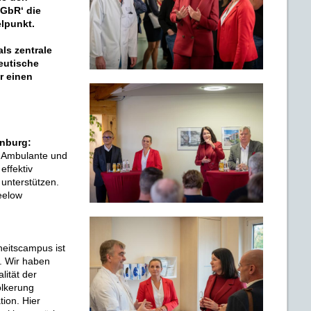
 GbR‘ die
lpunkt.
ls zentrale
eutische
r einen
enburg:
. Ambulante und
effektiv
 unterstützen.
eelow
eitscampus ist
. Wir haben
lität der
ölkerung
ion. Hier